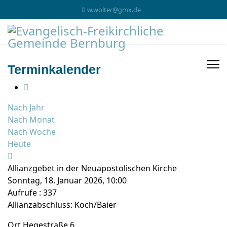
w.wolter@gmx.de
Terminkalender
Nach Jahr
Nach Monat
Nach Woche
Heute
Allianzgebet in der Neuapostolischen Kirche
Sonntag, 18. Januar 2026, 10:00
Aufrufe
: 337
Allianzabschluss: Koch/Baier
Ort
Hegestraße 6