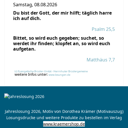
Samstag, 08.08.2026
Du bist der Gott, der mir hilft; täglich harre
ich auf dich.
Psalm 25,5
Bittet, so wird euch gegeben; suchet, so
werdet ihr finden; klopfet an, so wird euch
aufgetan.
Matthäus 7,7
(c) Evangelische Brüder-Unität - Herrnhuter Brüdergemeine
weitere Infos unter:
www.losungen.de
Jahreslosung 2026, Motiv von Dorothea Krämer (Motivauszug)
Losungsdrucke und weitere Produkte zu bestellen im Verlag
www.kraemershop.de