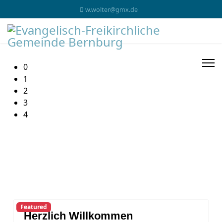
w.wolter@gmx.de
0
1
2
3
4
Featured
Herzlich Willkommen